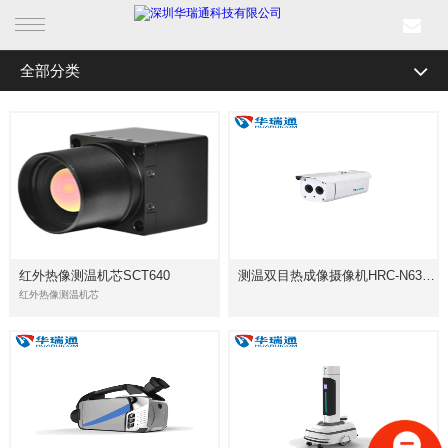
全部分类
首页
产品中心
行业产品
解决方案
红外热像测温机芯SCT640
测温双目热成像摄像机HRC-N6300系列
成功案例
红外热像测温机芯
新闻中心
关于我们