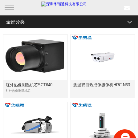
全部分类
首页
产品中心
行业产品
解决方案
红外热像测温机芯SCT640
测温双目热成像摄像机HRC-N6300系列
成功案例
红外热像测温机芯
新闻中心
关于我们