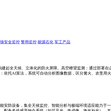
场安全监控
警用监控
能源石化
军工产品
构建起全天候、立体化的防火屏障。高空瞭望监测：通过部署在山顶
：依托AI算法，系统可自动分析图像数据，区分篝火、农垦用
能安防设备，集全天候监控、智能分析与极端环境适应能力于一
别。配备多传感器融合系统（如可见光、热成像、激光补光），支