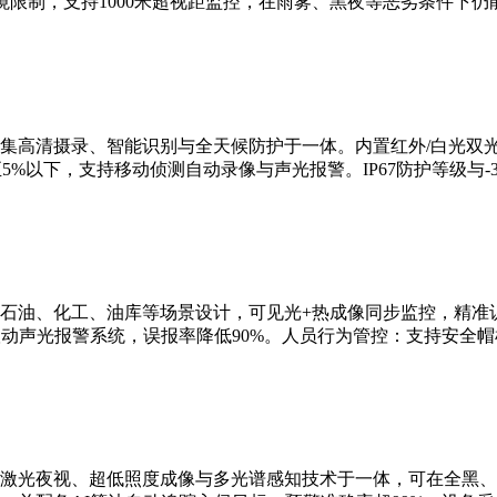
限制，支持1000米超视距监控，在雨雾、黑夜等恶劣条件下仍
集高清摄录、智能识别与全天候防护于一体。内置红外/白光双
5%以下，支持移动侦测自动录像与声光报警。IP67防护等级与-3
石油、化工、油库等场景设计，可见光+热成像同步监控，精准识
联动声光报警系统，误报率降低90%。人员行为管控：支持安全
激光夜视、超低照度成像与多光谱感知技术于一体，可在全黑、