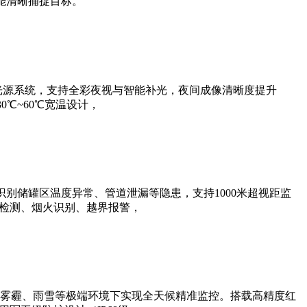
能清晰捕捉目标。
光源系统，支持全彩夜视与智能补光，夜间成像清晰度提升
0℃~60℃宽温设计，
别储罐区温度异常、管道泄漏等隐患，支持1000米超视距监
帽检测、烟火识别、越界报警，
雾霾、雨雪等极端环境下实现全天候精准监控。搭载高精度红