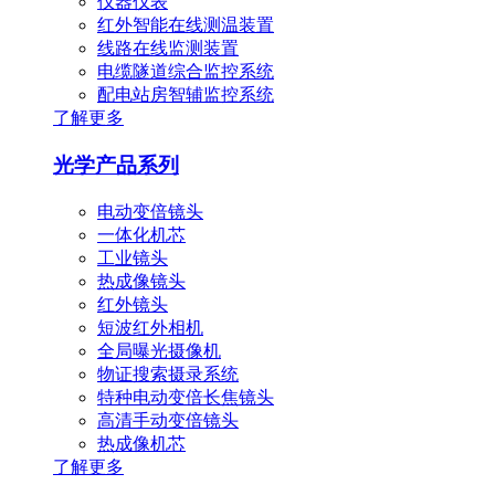
仪器仪表
红外智能在线测温装置
线路在线监测装置
电缆隧道综合监控系统
配电站房智辅监控系统
了解更多
光学产品系列
电动变倍镜头
一体化机芯
工业镜头
热成像镜头
红外镜头
短波红外相机
全局曝光摄像机
物证搜索摄录系统
特种电动变倍长焦镜头
高清手动变倍镜头
热成像机芯
了解更多