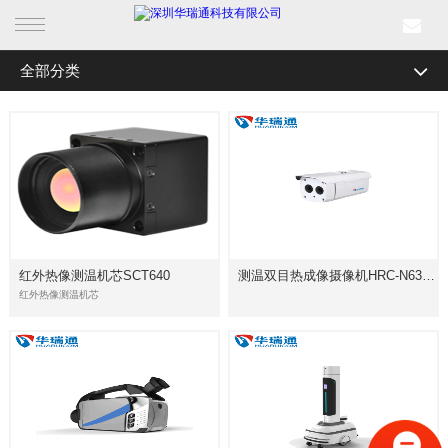
全部分类
首页
产品中心
行业产品
解决方案
红外热像测温机芯SCT640
测温双目热成像摄像机HRC-N6300系列
成功案例
红外热像测温机芯
新闻中心
关于我们