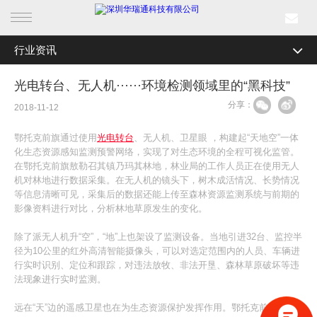
行业资讯
首页
全部分类
公司新闻
光电转台、无人机······环境检测领域里的“黑科技”
产品中心
分享：
行业资讯
2018-11-12
行业产品
媒体关注
鄂托克前旗通过使用
光电转台
、无人机、卫星眼 ，构建起“天地空”一体
化生态资源感知监测预警网络，实现了对生态环境的全程可视化监管。
解决方案
最新活动
在鄂托克前旗敖勒召其镇乃玛其林地，林业局的工作人员正在使用无人
机对林地进行数据采集。在无人机的镜头下，树木成活情况、长势情况
等信息清晰可见，采集后的数据还能上传至森林资源监测系统与前期的
成功案例
影像资料进行对比，分析林地草原发生的变化。
新闻中心
除了派无人机升“空”，“地”上也架设了监测设备。当地引进32台、监控半
径为10公里的红外高清智能摄像头，可以对选定范围内的人员、车辆进
行实时识别、定位和跟踪，对违法放牧、非法开垦、森林草原破坏等违
关于我们
法现象进行实时监测。
远在“天”边的遥感卫星也在为生态资源保护发挥作用。鄂托克前旗有