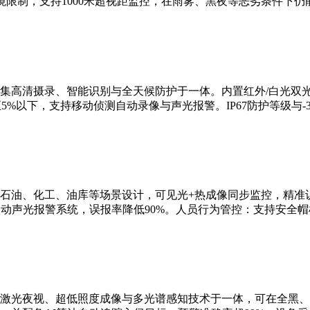
限制，支持1000米超视距监控，在雨雾、黑夜等恶劣条件下仍
集高清摄录、智能识别与全天候防护于一体。内置红外/白光双
5%以下，支持移动侦测自动录像与声光报警。IP67防护等级与-3
石油、化工、油库等场景设计，可见光+热成像同步监控，精准识
联动声光报警系统，误报率降低90%。人员行为管控：支持安全
激光夜视、超低照度成像与多光谱感知技术于一体，可在全黑、