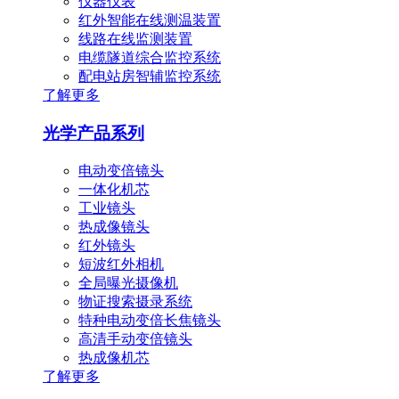
仪器仪表
红外智能在线测温装置
线路在线监测装置
电缆隧道综合监控系统
配电站房智辅监控系统
了解更多
光学产品系列
电动变倍镜头
一体化机芯
工业镜头
热成像镜头
红外镜头
短波红外相机
全局曝光摄像机
物证搜索摄录系统
特种电动变倍长焦镜头
高清手动变倍镜头
热成像机芯
了解更多