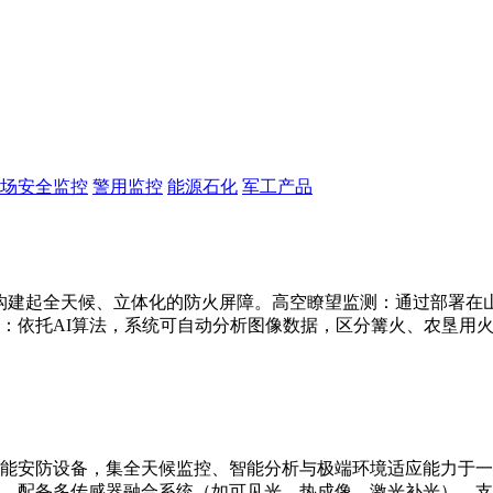
场安全监控
警用监控
能源石化
军工产品
构建起全天候、立体化的防火屏障。高空瞭望监测：通过部署在山顶
：依托AI算法，系统可自动分析图像数据，区分篝火、农垦用
能安防设备，集全天候监控、智能分析与极端环境适应能力于一
别。配备多传感器融合系统（如可见光、热成像、激光补光），支