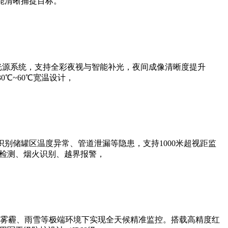
能清晰捕捉目标。
光源系统，支持全彩夜视与智能补光，夜间成像清晰度提升
0℃~60℃宽温设计，
别储罐区温度异常、管道泄漏等隐患，支持1000米超视距监
帽检测、烟火识别、越界报警，
雾霾、雨雪等极端环境下实现全天候精准监控。搭载高精度红