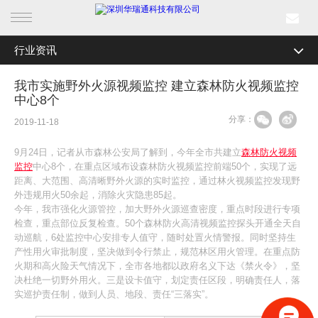
行业资讯
首页
全部分类
公司新闻
我市实施野外火源视频监控 建立森林防火视频监控
产品中心
中心8个
行业资讯
分享：
2019-11-18
行业产品
媒体关注
9月24日，记者从市森林公安局了解到，今年全市共建立
森林防火视频
解决方案
最新活动
监控
中心8个，在重点区域布设森林防火视频监控前端50个，实现了远
距离、大范围、高清晰野外火源的实时监控，通过林火视频监控发现野
外违规用火50余起，消除火灾隐患85起。
成功案例
今年，我市强化火源管控，加大野外火源巡查密度，重点时段进行专项
检查，重点部位反复检查。50个森林防火高清视频监控探头开通全天自
新闻中心
动巡航，6处监控中心安排专人值守，随时处置火情警报。同时坚持生
产性用火审批制度，坚决做到令行禁止，规范林区用火管理。在重点防
火期和高火险天气情况下，全市各地都以政府名义下达《禁火令》，坚
关于我们
决杜绝一切野外用火。三是设卡值守，划定责任区段，明确责任人，落
实巡护责任制，做到人员、地段、责任“三落实”。