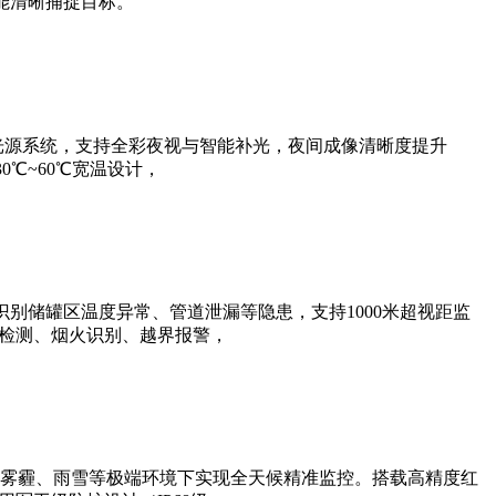
能清晰捕捉目标。
光源系统，支持全彩夜视与智能补光，夜间成像清晰度提升
0℃~60℃宽温设计，
别储罐区温度异常、管道泄漏等隐患，支持1000米超视距监
帽检测、烟火识别、越界报警，
雾霾、雨雪等极端环境下实现全天候精准监控。搭载高精度红