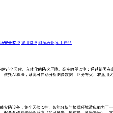
场安全监控
警用监控
能源石化
军工产品
构建起全天候、立体化的防火屏障。高空瞭望监测：通过部署在山顶
：依托AI算法，系统可自动分析图像数据，区分篝火、农垦用
能安防设备，集全天候监控、智能分析与极端环境适应能力于一
别。配备多传感器融合系统（如可见光、热成像、激光补光），支