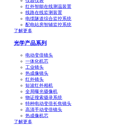
仪器仪表
红外智能在线测温装置
线路在线监测装置
电缆隧道综合监控系统
配电站房智辅监控系统
了解更多
光学产品系列
电动变倍镜头
一体化机芯
工业镜头
热成像镜头
红外镜头
短波红外相机
全局曝光摄像机
物证搜索摄录系统
特种电动变倍长焦镜头
高清手动变倍镜头
热成像机芯
了解更多