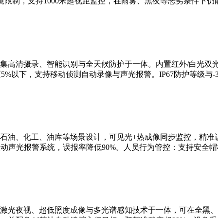
限制，支持1000米超视距监控，在雨雾、黑夜等恶劣条件下仍
集高清摄录、智能识别与全天候防护于一体。内置红外/白光双
5%以下，支持移动侦测自动录像与声光报警。IP67防护等级与-3
石油、化工、油库等场景设计，可见光+热成像同步监控，精准识
联动声光报警系统，误报率降低90%。人员行为管控：支持安全
激光夜视、超低照度成像与多光谱感知技术于一体，可在全黑、