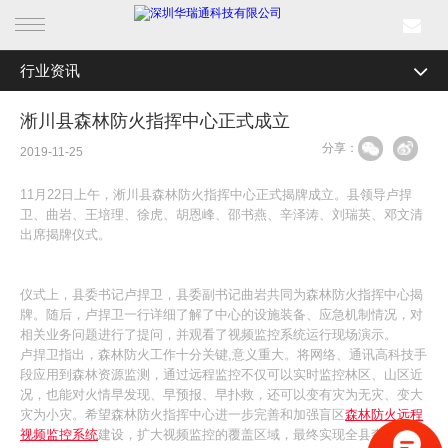
行业资讯
首页
全部分类
公司新闻
淅川县森林防火指挥中心正式成立
产品中心
分享：
行业资讯
2019-11-25
行业产品
媒体关注
11月22日上午，淅川县森林防火指挥中心正式揭牌成立。县领导卢捍
卫、曲岩、王培理、徐虎、胡恩峰、邵书燕、辛泽涛、刘瑞英、邓文清
解决方案
最新活动
出席揭牌仪式。
成功案例
仪式上，县委书记卢捍卫，县委副书记曲岩共同为森林防火指挥中心揭
牌。随后，卢捍卫一行详细了解了中心的设施装备、应急机制情况，对
新闻中心
相关业务问题进行了提问，并观看了视频监控系统运行现场演示。
卢捍卫指出，森林防火工作十分关键,意义重大。将网络、通讯高科技手
段应用到森林资源监测，通过远程监控不仅可以实时监控林区、山区近
关于我们
况，也能对火情早发现、早预报、早扑救，还可以变有灾为无灾、变大
灾为小灾。希望森林防火指挥中心进一步完善和加强盲区
森林防火远程
视频监控系统
建设，扩大视频监控的覆盖区域，最终实现全县森林资源