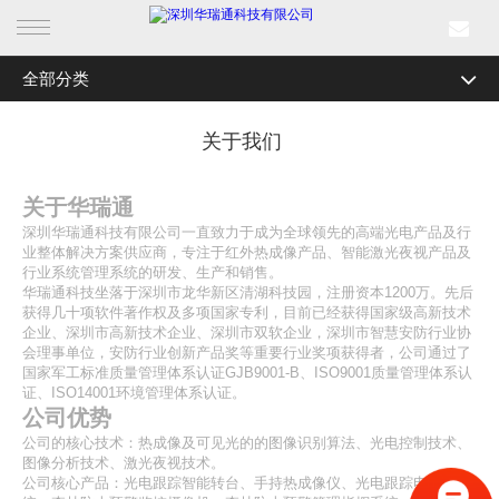
全部分类
首页
公司简介
关于我们
产品中心
研发实力
行业产品
关于华瑞通
企业文化
深圳华瑞通科技有限公司一直致力于成为全球领先的高端光电产品及行
业整体解决方案供应商，专注于红外热成像产品、智能激光夜视产品及
解决方案
加入我们
行业系统管理系统的研发、生产和销售。
华瑞通科技坐落于深圳市龙华新区清湖科技园，注册资本1200万。先后
联系我们
成功案例
获得几十项软件著作权及多项国家专利，目前已经获得国家级高新技术
企业、深圳市高新技术企业、深圳市双软企业，深圳市智慧安防行业协
工具专区
会理事单位，安防行业创新产品奖等重要行业奖项获得者，公司通过了
新闻中心
国家军工标准质量管理体系认证GJB9001-B、ISO9001质量管理体系认
证、ISO14001环境管理体系认证。
荣誉资质
公司优势
关于我们
公司的核心技术：热成像及可见光的的图像识别算法、光电控制技术、
图像分析技术、激光夜视技术。
公司核心产品：光电跟踪智能转台、手持热成像仪、光电跟踪电磁炮系