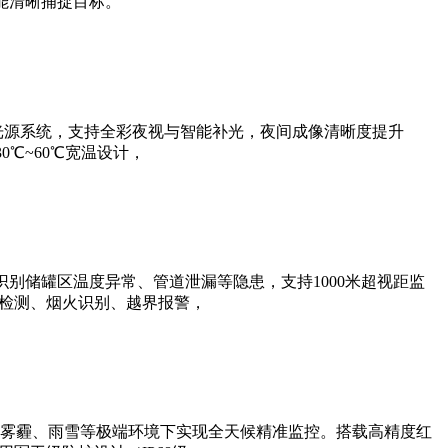
能清晰捕捉目标。
光源系统，支持全彩夜视与智能补光，夜间成像清晰度提升
0℃~60℃宽温设计，
别储罐区温度异常、管道泄漏等隐患，支持1000米超视距监
帽检测、烟火识别、越界报警，
雾霾、雨雪等极端环境下实现全天候精准监控。搭载高精度红