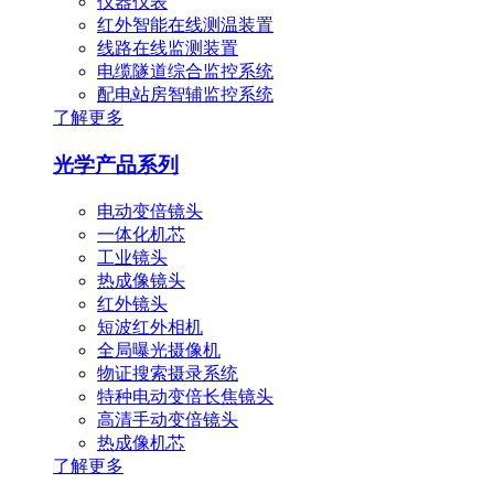
仪器仪表
红外智能在线测温装置
线路在线监测装置
电缆隧道综合监控系统
配电站房智辅监控系统
了解更多
光学产品系列
电动变倍镜头
一体化机芯
工业镜头
热成像镜头
红外镜头
短波红外相机
全局曝光摄像机
物证搜索摄录系统
特种电动变倍长焦镜头
高清手动变倍镜头
热成像机芯
了解更多