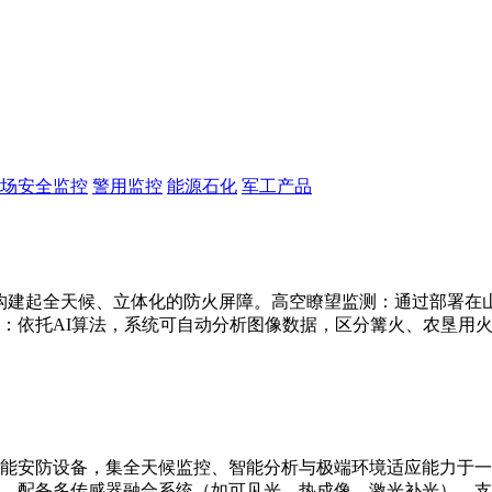
场安全监控
警用监控
能源石化
军工产品
构建起全天候、立体化的防火屏障。高空瞭望监测：通过部署在山顶
：依托AI算法，系统可自动分析图像数据，区分篝火、农垦用
能安防设备，集全天候监控、智能分析与极端环境适应能力于一
别。配备多传感器融合系统（如可见光、热成像、激光补光），支