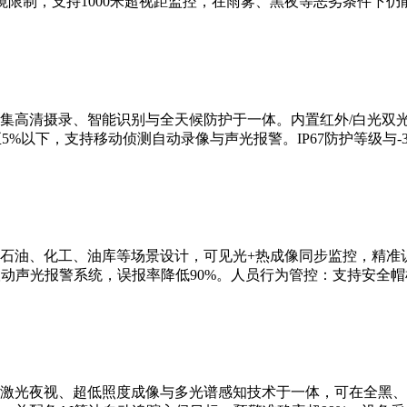
限制，支持1000米超视距监控，在雨雾、黑夜等恶劣条件下仍
集高清摄录、智能识别与全天候防护于一体。内置红外/白光双
5%以下，支持移动侦测自动录像与声光报警。IP67防护等级与-3
石油、化工、油库等场景设计，可见光+热成像同步监控，精准识
联动声光报警系统，误报率降低90%。人员行为管控：支持安全
激光夜视、超低照度成像与多光谱感知技术于一体，可在全黑、