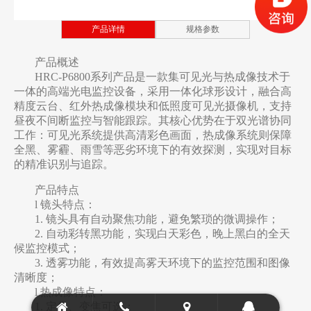
光学产品系列
产品详情
规格参数
光学产品系列
产品概述
HRC-P6800系列产品是一款集可见光与热成像技术于
光学产品系列
一体的高端光电监控设备，采用一体化球形设计，融合高
精度云台、红外热成像模块和低照度可见光摄像机，支持
光学产品系列
昼夜不间断监控与智能跟踪。其核心优势在于双光谱协同
工作：可见光系统提供高清彩色画面，热成像系统则保障
光学产品系列
全黑、雾霾、雨雪等恶劣环境下的有效探测，实现对目标
的精准识别与追踪。
光学产品系列
产品特点
光学产品系列
l 镜头特点：
1. 镜头具有自动聚焦功能，避免繁琐的微调操作；
光学产品系列
2. 自动彩转黑功能，实现白天彩色，晚上黑白的全天
候监控模式；
光学产品系列
3. 透雾功能，有效提高雾天环境下的监控范围和图像
清晰度；
轻载云台摄像机
l 热成像特点：
1. 定焦、变焦可选；
重载云台摄像机