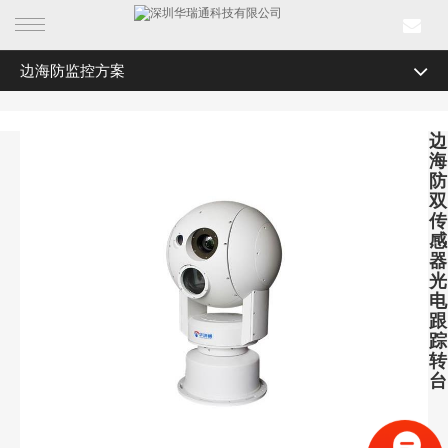
边海防监控方案
首页
电力智能监测
产品中心
边
电力智能监测
海
行业产品
防
电力智能监测
双
传
解决方案
电力智能监测
感
器
电力智能监测
成功案例
光
电
电力智能监测
跟
新闻中心
踪
光学产品系列
转
关于我们
台
光学产品系列
光学产品系列