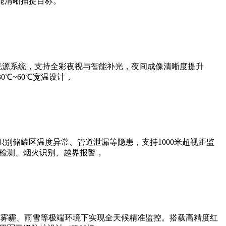
能清晰捕捉目标。
光源系统，支持全彩夜视与智能补光，夜间成像清晰度提升
0℃~60℃宽温设计，
别储罐区温度异常、管道泄漏等隐患，支持1000米超视距监
帽检测、烟火识别、越界报警，
雾霾、雨雪等极端环境下实现全天候精准监控。搭载高精度红