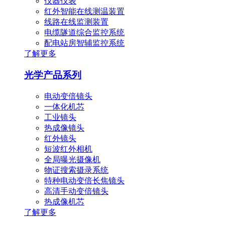
仪器仪表
红外智能在线测温装置
线路在线监测装置
电缆隧道综合监控系统
配电站房智辅监控系统
了解更多
光学产品系列
电动变倍镜头
一体化机芯
工业镜头
热成像镜头
红外镜头
短波红外相机
全局曝光摄像机
物证搜索摄录系统
特种电动变倍长焦镜头
高清手动变倍镜头
热成像机芯
了解更多