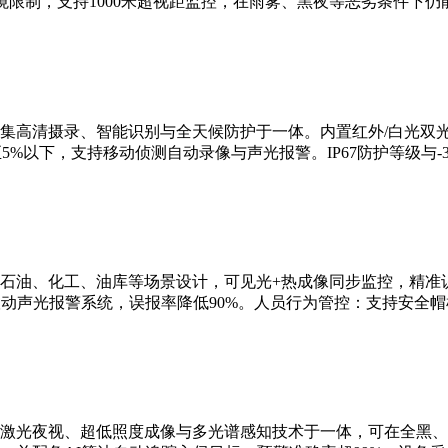
限制，支持1000米超视距监控，在雨雾、黑夜等恶劣条件下仍
集高清摄录、智能识别与全天候防护于一体。内置红外/白光双
5%以下，支持移动侦测自动录像与声光报警。IP67防护等级与-3
石油、化工、油库等场景设计，可见光+热成像同步监控，精准识
联动声光报警系统，误报率降低90%。人员行为管控：支持安全
激光夜视、超低照度成像与多光谱感知技术于一体，可在全黑、