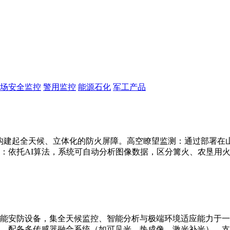
场安全监控
警用监控
能源石化
军工产品
构建起全天候、立体化的防火屏障。高空瞭望监测：通过部署在山顶
：依托AI算法，系统可自动分析图像数据，区分篝火、农垦用
能安防设备，集全天候监控、智能分析与极端环境适应能力于一
别。配备多传感器融合系统（如可见光、热成像、激光补光），支