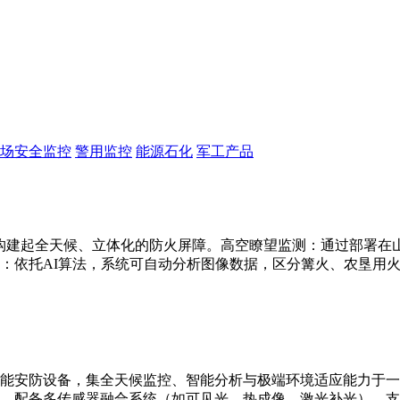
场安全监控
警用监控
能源石化
军工产品
构建起全天候、立体化的防火屏障。高空瞭望监测：通过部署在山顶
：依托AI算法，系统可自动分析图像数据，区分篝火、农垦用
能安防设备，集全天候监控、智能分析与极端环境适应能力于一
别。配备多传感器融合系统（如可见光、热成像、激光补光），支