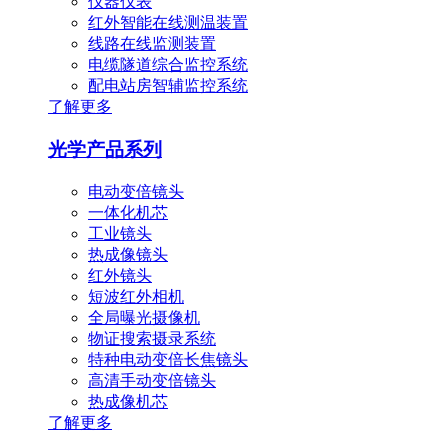
仪器仪表
红外智能在线测温装置
线路在线监测装置
电缆隧道综合监控系统
配电站房智辅监控系统
了解更多
光学产品系列
电动变倍镜头
一体化机芯
工业镜头
热成像镜头
红外镜头
短波红外相机
全局曝光摄像机
物证搜索摄录系统
特种电动变倍长焦镜头
高清手动变倍镜头
热成像机芯
了解更多