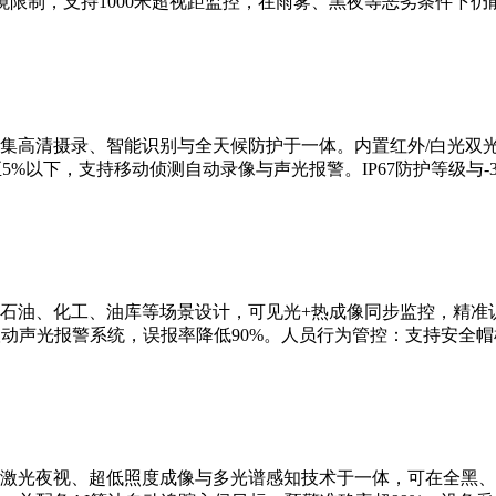
限制，支持1000米超视距监控，在雨雾、黑夜等恶劣条件下仍
集高清摄录、智能识别与全天候防护于一体。内置红外/白光双
5%以下，支持移动侦测自动录像与声光报警。IP67防护等级与-3
石油、化工、油库等场景设计，可见光+热成像同步监控，精准识
联动声光报警系统，误报率降低90%。人员行为管控：支持安全
激光夜视、超低照度成像与多光谱感知技术于一体，可在全黑、