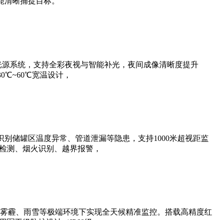
能清晰捕捉目标。
光源系统，支持全彩夜视与智能补光，夜间成像清晰度提升
0℃~60℃宽温设计，
别储罐区温度异常、管道泄漏等隐患，支持1000米超视距监
帽检测、烟火识别、越界报警，
雾霾、雨雪等极端环境下实现全天候精准监控。搭载高精度红